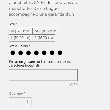
etanchéité à 5ATM, des boutons de
manchettes & une bague
accompagné d'une garantie d'un
an et une carte de voeux.
Size
*
M (17-18cm)
M + (18-19cm)
L (19-20cm)
S (16-17cm)
Size (US Size)
*
En cas de gravure sur la montre, entrez les
caractères (optional)
0/30
Quantity
*