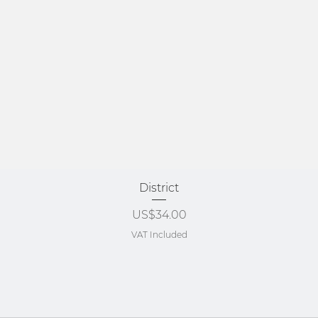
Quick View
District
Price
US$34.00
VAT Included