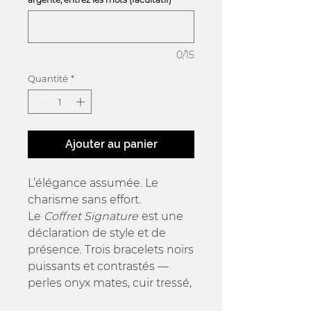
0/15
Quantité
*
Ajouter au panier
L’élégance assumée. Le
charisme sans effort.
Le
Coffret Signature
est une
déclaration de style et de
présence. Trois bracelets noirs
puissants et contrastés —
perles onyx mates, cuir tressé,
acier doré ou noir profond —