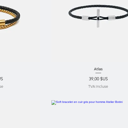
pide
Aperçu rapide
Atlas
Prix
US
39,00 $US
se
TVA Incluse