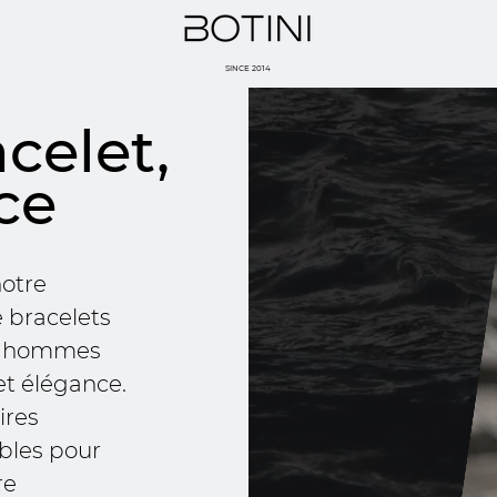
SINCE 2014
celet,
ce
otre
e bracelets
ur hommes
 et élégance.
ires
bles pour
re