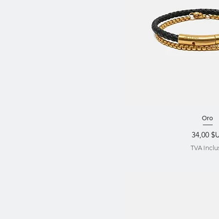
Aperçu ra
Oro
Prix
34,00 $
TVA Inclu