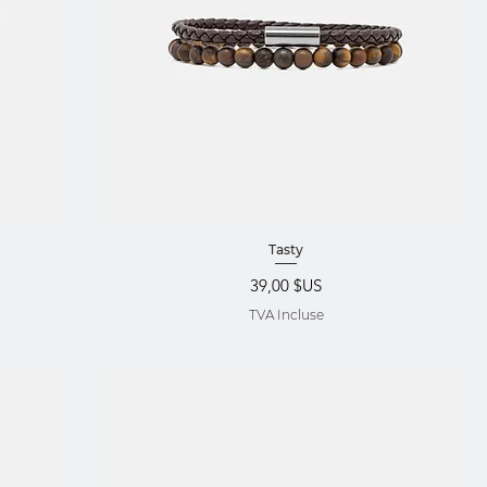
Aperçu rapide
Tasty
Prix
39,00 $US
TVA Incluse