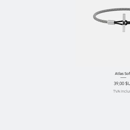
Aperçu ra
Atlas Sof
Prix
39,00 $
TVA Inclu