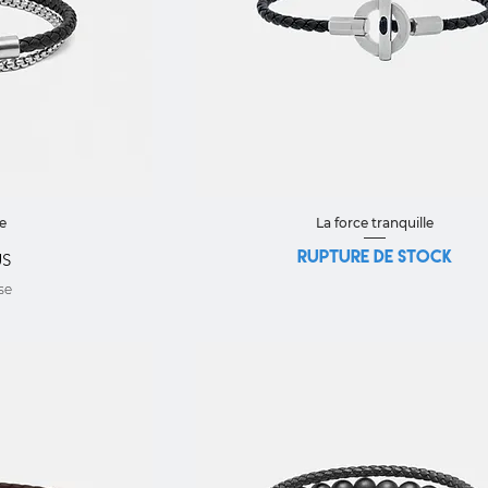
pide
Aperçu rapide
e
La force tranquille
Rupture de stock
US
se