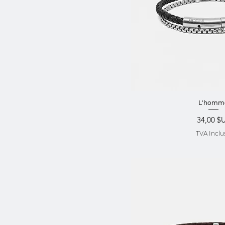
Aperçu ra
L'homm
Prix
34,00 $
TVA Inclu