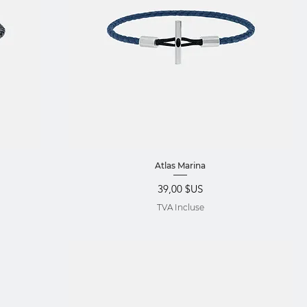
Aperçu rapide
Atlas Marina
Prix
39,00 $US
TVA Incluse