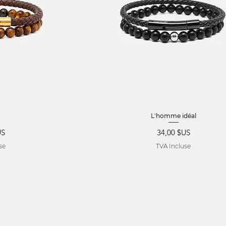
pide
Aperçu rapide
L'homme idéal
Prix
US
34,00 $US
se
TVA Incluse