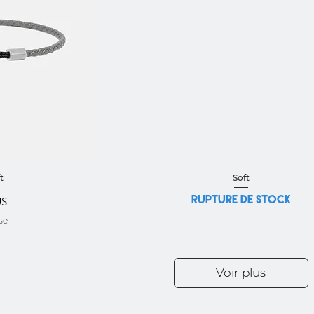
pide
Aperçu rapide
t
Soft
Rupture de stock
US
se
Voir plus