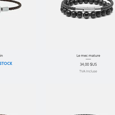
pide
Aperçu rapide
in
Le mec mature
 stock
Prix
34,00 $US
TVA Incluse