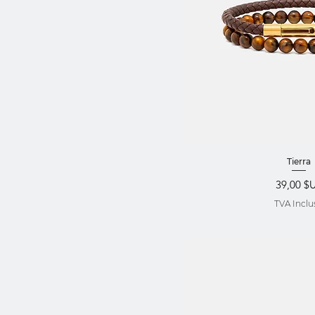
Aperçu ra
Tierra
Prix
39,00 $
TVA Inclu