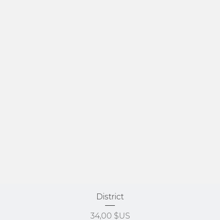
Aperçu rapide
District
Prix
34,00 $US