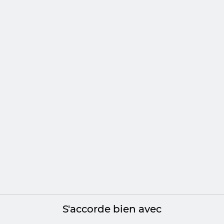
deux rangs complémentaires, conçus pour bouger ensemble a
S'accorde bien avec
elles facettées qui captent la lumière sous tous les angles, 