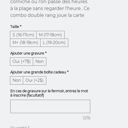
corniche ou l'on passe des heures
à la plage sans regarder l'heure.. Ce
combo double rang joue la carte
du contraste absolu : d'un côté, la
Taille
*
fluidité électrique de la turquoise ;
S (16-17cm)
M (17-18cm)
de l'autre, le poids et la brillance
froide de l'acier industriel.
M+ (18-19cm)
L (19-20cm)
Composé d'un premier bracelet en
Ajouter une gravure
*
fines pierres de turquoise
Oui (+7$)
Non
facettées et rehaussé d’une bille
signature sculptée, il
Ajouter une grande boîte cadeau
*
s'accompagne d'un second rang
Non
Oui (+2$)
de billes d'acier robustes à fermoir
rectangulaire épuré. Un set pensé
En cas de gravure sur le fermoir, entrez le mot
à inscrire (facultatif)
pour imposer un tempo visuel fort,
impossible à rater.
Détails & Matières
Duo de Bracelets : Un set
0/16
complet de deux rangs
Quantité
*