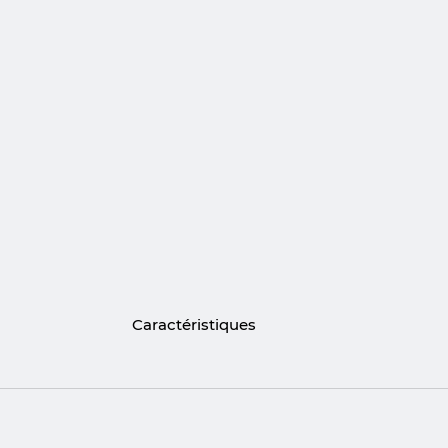
Caractéristiques
Détails & Matières
Duo de Bracelets : Un set complet de 
selon le mood.
Turquoise Électrique : Des pierres natur