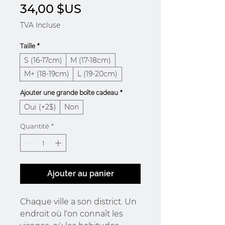
Prix
34,00 $US
TVA Incluse
Taille
*
S (16-17cm)
M (17-18cm)
M+ (18-19cm)
L (19-20cm)
Ajouter une grande boîte cadeau
*
Oui (+2$)
Non
Quantité
*
Ajouter au panier
Chaque ville a son district. Un
endroit où l'on connaît les