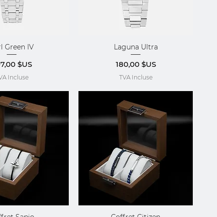
l Green IV
Laguna Ultra
çu rapide
Aperçu rapide
ix
Prix
7,00 $US
180,00 $US
VA Incluse
TVA Incluse