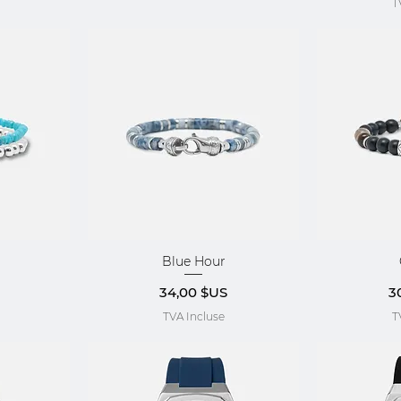
T
Blue Hour
ide
Aperçu rapide
Aper
Prix
Pr
34,00 $US
3
TVA Incluse
T