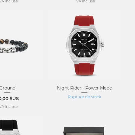
VA Incluse
TVA Incluse
Ground
Night Rider - Power Mode
çu rapide
Aperçu rapide
Rupture de stock
ix
0,00 $US
VA Incluse