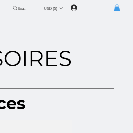
USD ($)
SOIRES
ces