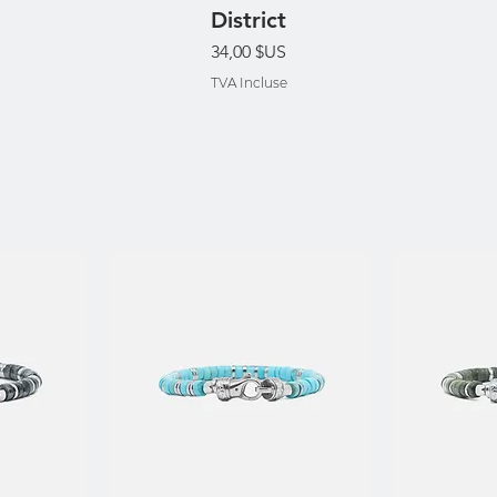
Aperçu rapide
District
Prix
34,00 $US
TVA Incluse