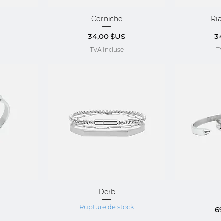
Corniche
Ri
ide
Aperçu rapide
Aper
Prix
Pr
34,00 $US
3
TVA Incluse
T
Derb
ide
Aperçu rapide
Aper
Rupture de stock
Pr
6