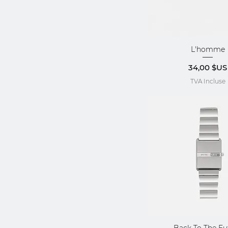
L'homme
Aperçu rap
Prix
34,00 $US
TVA Incluse