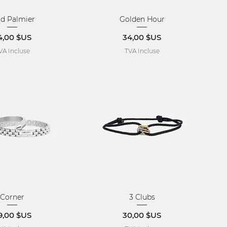
ad Palmier
Golden Hour
çu rapide
Aperçu rapide
ix
Prix
4,00 $US
34,00 $US
VA Incluse
TVA Incluse
Corner
3 Clubs
çu rapide
Aperçu rapide
ix
Prix
9,00 $US
30,00 $US