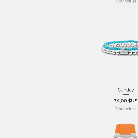
TVA Incluse
Sunday
Aperçu rap
Prix
34,00 $US
TVA Incluse