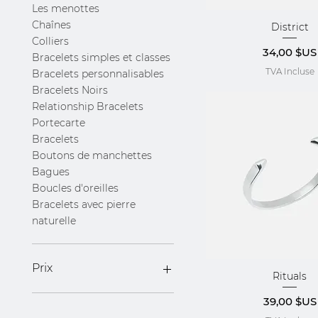
Les menottes
Chaînes
District
Aperçu rap
Colliers
Prix
34,00 $US
Bracelets simples et classes
TVA Incluse
Bracelets personnalisables
Bracelets Noirs
Relationship Bracelets
Portecarte
Bracelets
Boutons de manchettes
Bagues
Boucles d'oreilles
Bracelets avec pierre
naturelle
Prix
Rituals
Aperçu rap
Prix
39,00 $US
18 $US
260 $US