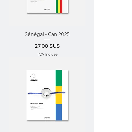
Sénégal - Can 2025
Prix
27,00 $US
TVA Incluse