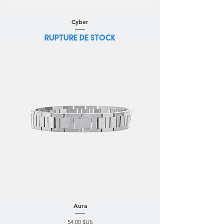
Cyber
Rupture de stock
Aura
Prix
54,00 $US