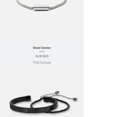
Steel Senior
Prix
34,00 $US
TVA Incluse