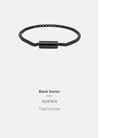
Black Senior
Prix
34,00 $US
TVA Incluse