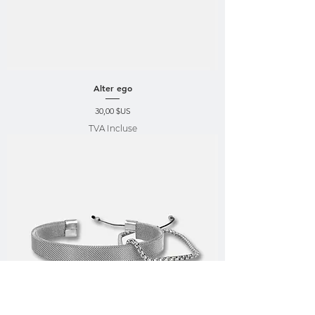
Alter ego
Prix
30,00 $US
TVA Incluse