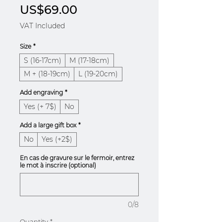
Price
US$69.00
VAT Included
Size
*
S (16-17cm)
M (17-18cm)
M + (18-19cm)
L (19-20cm)
Add engraving
*
Yes (+ 7$)
No
Add a large gift box
*
No
Yes (+2$)
En cas de gravure sur le fermoir, entrez
le mot à inscrire (optional)
0/8
Quantity
*