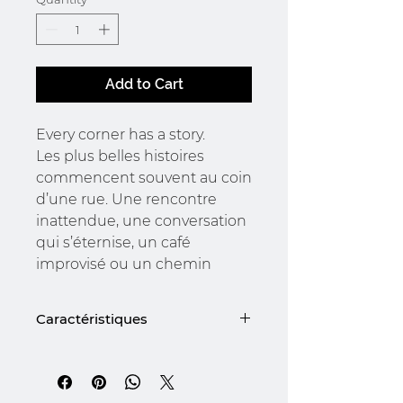
Add to Cart
Every corner has a story.
Les plus belles histoires
commencent souvent au coin
d’une rue. Une rencontre
inattendue, une conversation
qui s’éternise, un café
improvisé ou un chemin
emprunté sans y penser.
Inspiré de ces instants du
Caractéristiques
quotidien, Corner est un pack
de deux bracelets pensé pour
Détails & Matières
accompagner chacun de vos
Duo d'Acier : Un pack
complet comprenant le
déplacements avec élégance