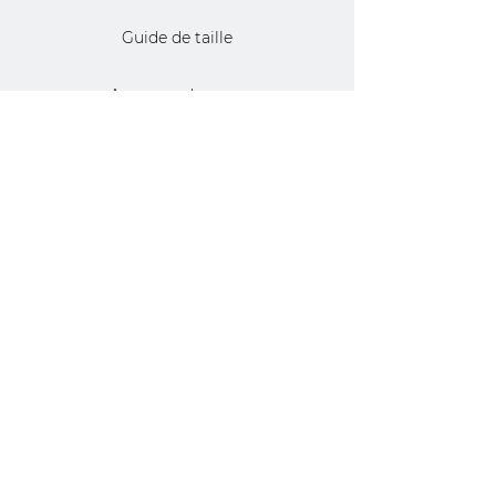
Guide de taille
A propos de nous
Do Not Sell My Personal Information
© 2025 by latelier bot sarl
ALL RIGHTS RESERVED