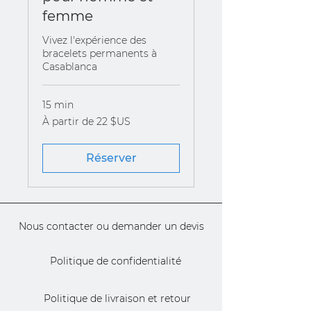
femme
Vivez l'expérience des
bracelets permanents à
Casablanca
15 min
À
À partir de 22 $US
partir
de
22
dollars
des
Réserver
États-
Unis
Nous contacter ou demander un devis
Politique de confidentialité
Politique de livraison et retour