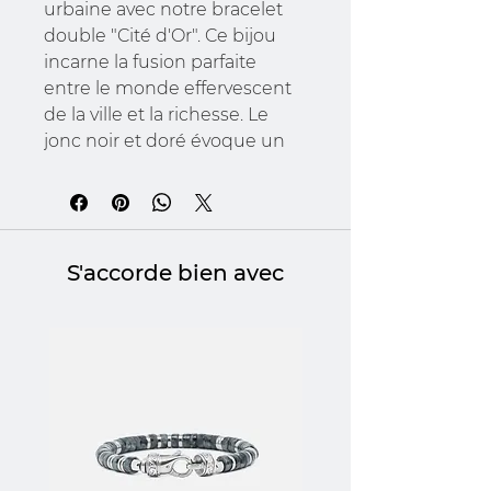
urbaine avec notre bracelet
double "Cité d'Or". Ce bijou
incarne la fusion parfaite
entre le monde effervescent
de la ville et la richesse. Le
jonc noir et doré évoque un
contraste saisissant, tandis
que les pierres d'œil de tigre
apportent une touche de
mystère. Le "Cité d'Or" est
S'accorde bien avec
bien plus qu'un bracelet pour
homme, il est une déclaration
de caractère et de style.
Portez ce bijou et laissez-vous
inspirer par la grandeur de la
ville.