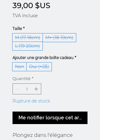
Prix
39,00 $US
TVA Incluse
Taille
*
M (17-18cm)
M+ (18-19cm)
L (19-20cm)
Ajouter une grande boîte cadeau
*
Non
Oui (+2$)
Quantité
*
Rupture de stock
Me notifier lorsque cet article est disponible
Plongez dans l'élégance