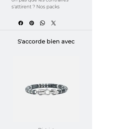
s'attirent ? Nos packs
"Magnet'ficent vous tiendra
fermement connecté mais
Attention ! Seuls 2 contraires
s'attirent pas 3 ni 4.
S'accorde bien avec
* En cordon de très haute
qualité, aimant magnétique
et plaque en acier inoxydable
* Inclu deux gravures, carte de
voeux et l'emballage complet.