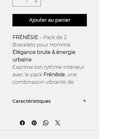
Ajouter au panier
FRÉNÉSIE
– Pack de 2
Bracelets pour Homme
Élégance brute & énergie
urbaine
Exprime ton rythme intérieur
avec le pack
Frénésie
, une
combinaison vibrante de
deux essentiels masculins :
un
bracelet câble
en acier
Caractéristiques
inoxydable tressé, à la
texture industrielle raffinée,
🔹
Bracelet câble
et un
Matériau : Acier inoxydable
jonc minimaliste
en
316L
acier inoxydable poli,
Finition : Tressage acier mat
symbole de maîtrise et de